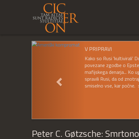
Prejšnji
V PRIPRAVI
Kako so Rusi 'kultivirali'
povezane zgodbe o Epsteinu
mafijskega denarja... Ko u
spravili Rusi, da od znotr
smiselno vse, kar počne. 
Peter C. Gøtzsche: Smrtonosn