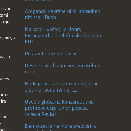
a tržno
Aroganca, kakršne ni bil sposoben
icami
niti stari Bush
janju
Na kateri večerji je Henry
Kissinger dobil telefonsko številko
e padejo
EU?
Postavite mi spet ta zid!
va, in
Deset volilnih zapovedi za osebno
rabo
m
 danes
Hude jame - ali kako so z vojnimi
ujetniki ravnali Američani
i ima
rira
Uvod v globalno konservativno
protirevolucijo: umor papeža
Janeza Pavla I.
o bo
e
Demokracija ne more preživeti v
nekaj