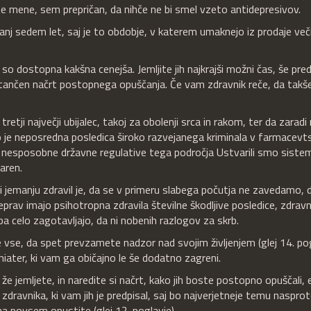
šate mene, sem prepričan, da nihče ne bi smel vzeto antidepresivov.
jmanj sedem let, saj je to obdobje, v katerem umaknejo iz prodaje več
i so dostopna kakšna cenejša. Jemljite jih najkrajši možni čas, še pre
tančen načrt postopnega opuščanja. Če vam zdravnik reče, da takš
etji največji ubijalec, takoj za obolenji srca in rakom, ter da zaradi 
To je neposredna posledica široko razvejanega kriminala v farmacevts
 in nesposobne državne regulative tega področja Ustvarili smo sistem
varen.
ri jemanju zdravil je, da se v primeru slabega počutja ne zavedamo, d
prav imajo psihotropna zdravila številne škodljive posledice, zdravn
 pa celo zagotavljajo, da ni nobenih razlogov za skrb.
ite vse, da spet prevzamete nadzor nad svojim življenjem (glej 14. pog
hiater, ki vam ga običajno le še dodatno zagreni.
ih že jemljete, in naredite si načrt, kako jih boste postopno opuščali,
zdravnika, ki vam jih je predpisal, saj bo najverjetneje temu nasprot
a povsem opustite (glej 12. poglavje).