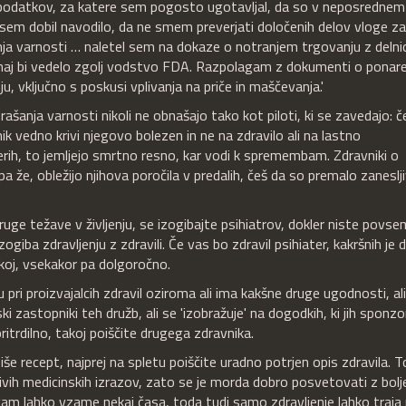
podatkov, za katere sem pogosto ugotavljal, da so v neposrednem
ih sem dobil navodilo, da ne smem preverjati določenih delov vloge z
anja varnosti … naletel sem na dokaze o notranjem trgovanju z deln
re naj bi vedelo zgolj vodstvo FDA. Razpolagam z dokumenti o ponare
nju, vključno s poskusi vplivanja na priče in maščevanja.'
ašanja varnosti nikoli ne obnašajo tako kot piloti, ki se zavedajo: č
ik vedno krivi njegovo bolezen in ne na zdravilo ali na lastno
rih, to jemljejo smrtno resno, kar vodi k spremembam. Zdravniki o
 že, obležijo njihova poročila v predalih, češ da so premalo zaneslji
uge težave v življenju, se izogibajte psihiatrov, dokler niste povse
ogiba zdravljenju z zdravili. Če vas bo zdravil psihiater, kakršnih je
koj, vsekakor pa dolgoročno.
u pri proizvajalcih zdravil oziroma ali ima kakšne druge ugodnosti, al
i zastopniki teh družb, ali se 'izobražuje' na dogodkih, ki jih sponzo
ritrdilno, takoj poiščite drugega zdravnika.
še recept, najprej na spletu poiščite uradno potrjen opis zdravila. T
jivih medicinskih izrazov, zato se je morda dobro posvetovati z bolj
am lahko vzame nekaj časa, toda tudi samo zdravljenje lahko traja 