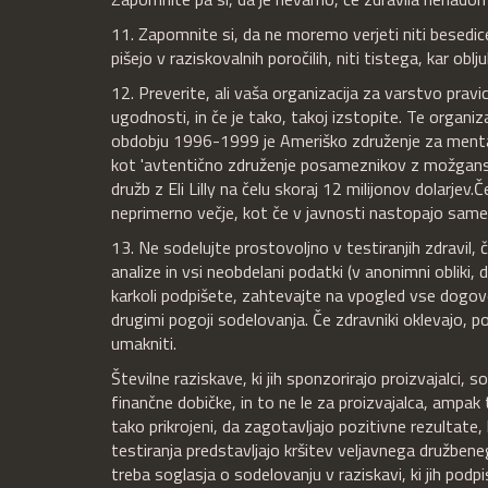
11. Zapomnite si, da ne moremo verjeti niti besedice
pišejo v raziskovalnih poročilih, niti tistega, kar oblj
12. Preverite, ali vaša organizacija za varstvo pravi
ugodnosti, in če je tako, takoj izstopite. Te organiz
obdobju 1996-1999 je Ameriško združenje za mentalne 
kot 'avtentično združenje posameznikov z možganski
družb z Eli Lilly na čelu skoraj 12 milijonov dolarjev.
Č
neprimerno večje, kot če v javnosti nastopajo same, s
13. Ne sodelujte prostovoljno v testiranjih zdravil, 
analize in vsi neobdelani podatki (v anonimni obliki,
karkoli podpišete, zahtevajte na vpogled vse dogovor
drugimi pogoji sodelovanja. Če zdravniki oklevajo, po
umakniti.
Številne raziskave, ki jih sponzorirajo proizvajalci, 
finančne dobičke, in to ne le za proizvajalca, amp
tako prikrojeni, da zagotavljajo pozitivne rezultate,
testiranja predstavljajo kršitev veljavnega družbene
treba soglasja o sodelovanju v raziskavi, ki jih podpis