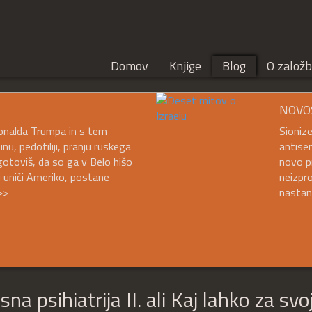
Domov
Knjige
Blog
O založb
NOVO
 Donalda Trumpa in s tem
Sioniz
, pedofiliji, pranju ruskega
antisem
gotoviš, da so ga v Belo hišo
novo pr
aj uniči Ameriko, postane
neizpro
>>
nastan
a psihiatrija II. ali Kaj lahko za svo