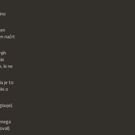
ino
den
en načrt
njih
ki
, ki ne
a je to
iki o
lavje).
 enega
oval).