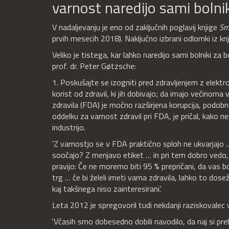
varnost naredijo sami bolni
V nadaljevanju je eno od zaključnih poglavij knjige
Sm
prvih mesecih 2018). Naključno izbrani odlomki iz knji
Veliko je tistega, kar lahko naredijo sami bolniki za b
prof. dr. Peter Gøtzsche:
1. Poskušajte se izogniti pred zdravljenjem z elektr
korist od zdravil, ki jih dobivajo; da imajo večinoma
zdravila (FDA) je močno razširjena korupcija, podobno
oddelku za varnost zdravil pri FDA, je pričal, kako 
industrijo.
'Z varnostjo se v FDA praktično sploh ne ukvarjajo
soočajo? Z menjavo etiket … in pri tem dobro vedo,
pravijo: Če ne moremo biti 95 % prepričani, da vas 
trg … če bi želeli imeti varna zdravila, lahko to do
kaj takšnega niso zainteresirani.'
Leta 2012 je spregovoril tudi nekdanji raziskovale
'Včasih smo dobesedno dobili navodilo, da naj si pre