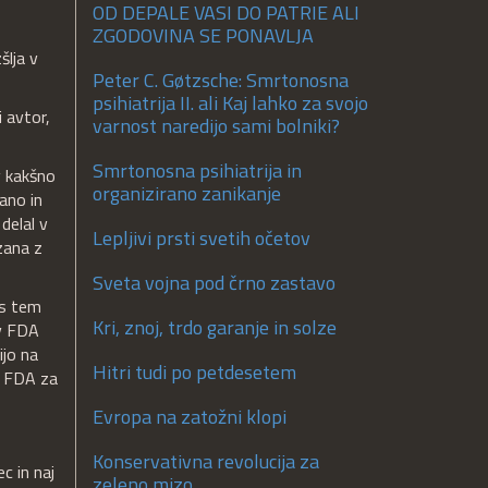
OD DEPALE VASI DO PATRIE ALI
ZGODOVINA SE PONAVLJA
zšlja v
Peter C. Gøtzsche: Smrtonosna
psihiatrija II. ali Kaj lahko za svojo
i avtor,
varnost naredijo sami bolniki?
Smrtonosna psihiatrija in
v kakšno
organizirano zanikanje
rano in
delal v
Lepljivi prsti svetih očetov
zana z
Sveta vojna pod črno zastavo
 s tem
Kri, znoj, trdo garanje in solze
 v FDA
ijo na
Hitri tudi po petdesetem
 v FDA za
Evropa na zatožni klopi
Konservativna revolucija za
c in naj
zeleno mizo