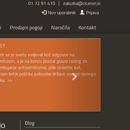
01 72 91 410 |
zalozba@ciceron.si
Nov uporabnik
Prijava
i
Prodajni pogoji
Naročila
Kontakt
Naslednji
ST
em se je svetu vsiljeval kot odgovor na
itizem, a je na koncu postal glavni razlog za
ebujanje antisemitizma, piše izraelski Jud,
sen kritik politike judovske države vse od njenega
ka. >>
jo
Blog