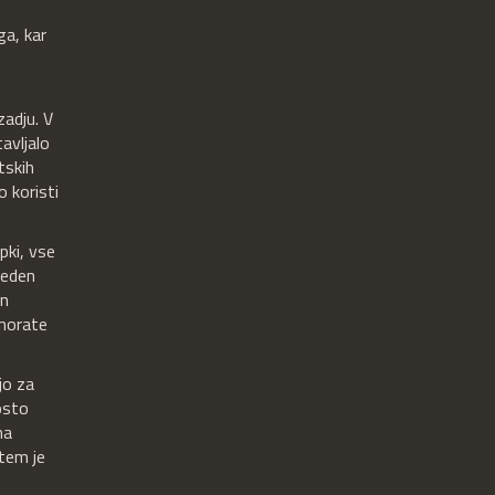
ga, kar
zadju. V
avljalo
tskih
 koristi
pki, vse
reden
in
 morate
jo za
osto
na
otem je