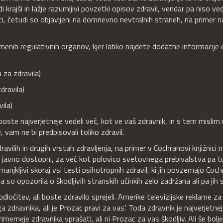
 krajši in lažje razumljivi povzetki opisov zdravil, vendar pa niso ve
alci, četudi so objavljeni na domnevno nevtralnih straneh, na primer n
o imenih regulativnih organov, kjer lahko najdete dodatne informacije 
za zdravila)
dravila)
ila)
boste najverjetneje vedeli več, kot ve vaš zdravnik, in s tem mislim 
 vam ne bi predpisovali toliko zdravil.
avilih in drugih vrstah zdravljenja, na primer v Cochranovi knjižnici 
o javno dostopni, za več kot polovico svetovnega prebivalstva pa t
anjkljivi skoraj vsi testi psihotropnih zdravil, ki jih povzemajo Coc
a so opozorila o škodljivih stranskih učinkih zelo zadržana ali pa jih s
odločitev, ali boste zdravilo sprejeli. Amerike televizijske reklame za
 zdravnika, ali je Prozac pravi za vas.' Toda zdravnik je najverjetne
merneje zdravnika vprašati, ali ni Prozac za vas škodljiv. Ali še bolje