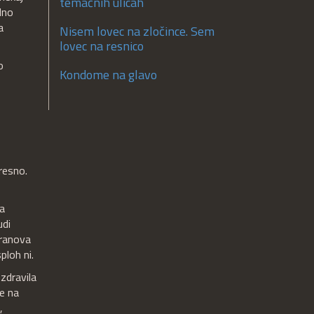
temačnih ulicah
dno
a
Nisem lovec na zločince. Sem
lovec na resnico
o
Kondome na glavo
resno.
na
udi
hranova
ploh ni.
 zdravila
je na
,