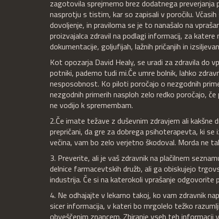
zagotovila sprejmemo brez dodatnega preverjanja 
nasprotju s tistim, kar so zapisali v poročilu. Včas
dovoljenje, in praviloma se je to nanašalo na vpraš
proizvajalca zdravil na podlagi informacij, za kate
dokumentacije, goljufijah, lažnih pričanjih in izsiljeva
Kot opozarja David Healy, se uradi za zdravila do vpr
potniki, pademo tudi mi.
Če umre bolnik, lahko zdravn
nesposobnost. Ko piloti poročajo o nezgodnih prime
nezgodnih primerih nasploh zelo redko poročajo, če pa
ne vodijo k spremembam.
2.Če imate težave z duševnim zdravjem ali kakšne dr
prepričani, da gre za dobrega psihoterapevta, ki se iz
večina, vam bo zelo verjetno škodoval. Morda ne ta
3. Preverite, ali je vaš zdravnik na plačilnem seznam
delnice farmacevtskih družb, ali ga obiskujejo trgovsk
industrija. Če si na katerokoli vprašanje odgovorite p
4. Ne odhajajte v lekarno takoj, ko vam zdravnik napi
sicer informacija, v kateri bo mrgolelo težko razuml
obveščenim znancem. Zbiranje vseh teh informacij v