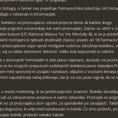
 tistega, o čemer nas prepričuje farmacevtska industrija, niti tiste
ubljajo v reklamah in informacijah.
c bolnikov od proizvajalcev zdravil prejema denar ali kakšne druge
acije pogosto ustanavljajo kar sami proizvajalci, čeprav so skriti v o
bolezni (US National Alliance for the Mentally Ill), ki se je predst
mi motnjami in njihovih družinskih članov', prejelo od 18 farmacev
e proizvajalcem uspe oprati možgane vodstvu združenja bolnikov, so
aj so lahko domnevni 'aktivisti' veliko bolj neposredni in odločni.
če v pristopnih formularjih ni zelo jasno napisano, da bodo vsi posto
 da ne bo mogoče prepoznati sodelujočih bolnikov) javno objavljeni.
P
e med sponzorji in izvajalci raziskave, vključno z vsotami denarja 
tem najverjetneje nekaj prikrivajo, kar je za vas jasen signal, da se
so v resnici marketing, ki se predstavlja kot znanost. Bolnike zlorablja
ak tudi za zdravstvene ustanove in same zdravnike. Postopki so pog
 ki so za proizvajalca sicer ugodni, za uporabnike pa zavajajoči. Takš
ga dogovora, ki velja med raziskovalci in bolniki. Če smo pošteni, p
ujejo bolniki, prebirati nekako takole: