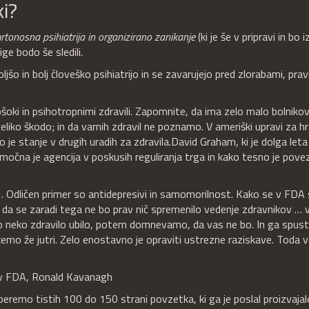
ki?
rtonosna psihiatrija
in organizirano zanikanje
(ki je še v pripravi in bo i
ge bodo še sledili.
oljšo in bolj človeško psihiatrijo in se zavarujejo pred zlorabami, prav
ošoki in psihotropnimi zdravili. Zapomnite, da ima zelo malo bolniko
 veliko škodo; in da varnih zdravil ne poznamo. V ameriški upravi za h
 je stanje v drugih uradih za zdravila.David Graham, ki je dolga leta 
nemočna je agencija v poskusih reguliranja trga in kako tesno je pove
 … Odličen primer so antidepresivi in samomorilnost. Kako se v FDA
 da se zaradi tega ne bo prav nič spremenilo vedenje zdravnikov …
bo neko zdravilo ubilo, potem domnevamo, da vas ne bo. In ga spust
sežemo že jutri. Zelo enostavno je opraviti ustrezne raziskave. Toda
c v FDA, Ronald Kavanagh
beremo tistih 100 do 150 strani povzetka, ki ga je poslal proizvajale