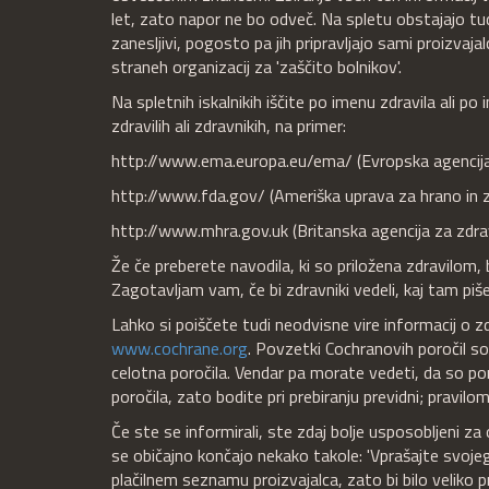
let, zato napor ne bo odveč. Na spletu obstajajo tudi
zanesljivi, pogosto pa jih pripravljajo sami proizvaj
straneh organizacij za 'zaščito bolnikov'.
Na spletnih iskalnikih iščite po imenu zdravila ali p
zdravilih ali zdravnikih, na primer:
http://www.ema.europa.eu/ema/ (Evropska agencija 
http://www.fda.gov/ (Ameriška uprava za hrano in z
http://www.mhra.gov.uk (Britanska agencija za zdrav
Že če preberete navodila, ki so priložena zdravilom, 
Zagotavljam vam, če bi zdravniki vedeli, kaj tam piše,
Lahko si poiščete tudi neodvisne vire informacij o zdr
www.cochrane.org
. Povzetki Cochranovih poročil s
celotna poročila. Vendar pa morate vedeti, da so pom
poročila, zato bodite pri prebiranju previdni; pravilom
Če ste se informirali, ste zdaj bolje usposobljeni za 
se običajno končajo nekako takole: 'Vprašajte svojega
plačilnem seznamu proizvajalca, zato bi bilo veliko pri