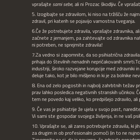
vprašajte
sami sebe
, ali ni Prozac škodljiv. Če vpra
5. Izogibajte se zdravilom, ki niso na tržišču že na
zdravil, pri katerih se pojavijo varnostna tveganja.
6.Če že potrebujete zdravila, vprašajte zdravnika, al
začnete z jemanjem, pa zahtevajte od zdravnika na
ni potreben, ne sprejmite zdravila!
7.Za vedno si zapomnite, da so psihiatrična zdravila tr
prihaja do številnih nenadnih nepričakovanih smrti.
industriji, široko razvejane korupcije med zdravniki
deluje tako, kot je bilo mišljeno in ki je za bolnike ne
8. Ena od zelo pogostih in najbolj zahrbtnih težav p
prav lahko posledica negativnih stranskih učinkov. Če
tem ne povedo kaj veliko, ko predpišejo zdravilo, ali
9. Če vas je psihiatrije že ujela v svojo past, nared
Vi sami ste gospodar svojega življenja, in ne vaš psi
10. Vprašajte se, ali zares potrebujete zdravila, ki j
za drugim in ob profesionalni pomoči (in to ne nujno 
Zapomnite pa si, da je nevarno, če zdravila nenadom