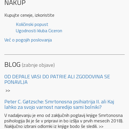
NAKUP
Kupujte ceneje, izkoristite
Količinski popust
Ugodnosti kluba Ciceron
Več o pogojih poslovanja
BLOG
(zabnje objave)
OD DEPALE VASI DO PATRIE ALI ZGODOVINA SE
PONAVLJA
>>
Peter C. Gøtzsche: Smrtonosna psihiatrija II. ali Kaj
lahko za svojo varnost naredijo sami bolniki?
V nadaljevanju je eno od zaključnih poglavij knjige Smrtonosna
psihologija (ki je še v pripravi in bo izšlja v prvih mesecih 2018).
Naključno izbrani odlomki iz knjige bodo še sledili. >>