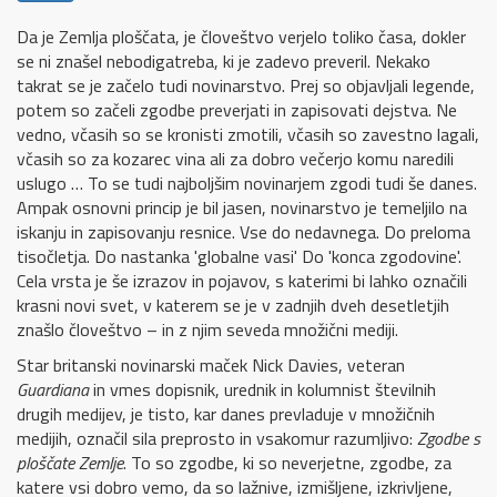
Da je Zemlja ploščata, je človeštvo verjelo toliko časa, dokler
se ni znašel nebodigatreba, ki je zadevo preveril. Nekako
takrat se je začelo tudi novinarstvo. Prej so objavljali legende,
potem so začeli zgodbe preverjati in zapisovati dejstva. Ne
vedno, včasih so se kronisti zmotili, včasih so zavestno lagali,
včasih so za kozarec vina ali za dobro večerjo komu naredili
uslugo … To se tudi najboljšim novinarjem zgodi tudi še danes.
Ampak osnovni princip je bil jasen, novinarstvo je temeljilo na
iskanju in zapisovanju resnice. Vse do nedavnega. Do preloma
tisočletja. Do nastanka 'globalne vasi' Do 'konca zgodovine'.
Cela vrsta je še izrazov in pojavov, s katerimi bi lahko označili
krasni novi svet, v katerem se je v zadnjih dveh desetletjih
znašlo človeštvo – in z njim seveda množični mediji.
Star britanski novinarski maček Nick Davies, veteran
Guardiana
in vmes dopisnik, urednik in kolumnist številnih
drugih medijev, je tisto, kar danes prevladuje v množičnih
medijih, označil sila preprosto in vsakomur razumljivo:
Zgodbe s
ploščate Zemlje
. To so zgodbe, ki so neverjetne, zgodbe, za
katere vsi dobro vemo, da so lažnive, izmišljene, izkrivljene,