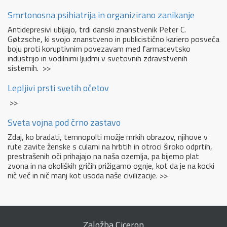
Smrtonosna psihiatrija in organizirano zanikanje
Antidepresivi ubijajo, trdi danski znanstvenik Peter C.
Gøtzsche, ki svojo znanstveno in publicistično kariero posveča
boju proti koruptivnim povezavam med farmacevtsko
industrijo in vodilnimi ljudmi v svetovnih zdravstvenih
sistemih. >>
Lepljivi prsti svetih očetov
>>
Sveta vojna pod črno zastavo
Zdaj, ko bradati, temnopolti možje mrkih obrazov, njihove v
rute zavite ženske s culami na hrbtih in otroci široko odprtih,
prestrašenih oči prihajajo na naša ozemlja, pa bijemo plat
zvona in na okoliških gričih prižigamo ognje, kot da je na kocki
nič več in nič manj kot usoda naše civilizacije. >>
Založba Ciceron