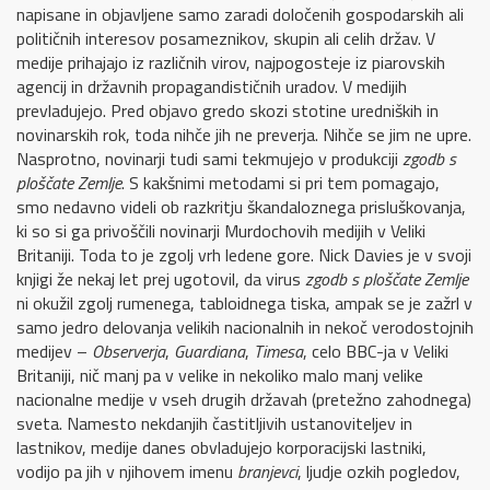
napisane in objavljene samo zaradi določenih gospodarskih ali
političnih interesov posameznikov, skupin ali celih držav. V
medije prihajajo iz različnih virov, najpogosteje iz piarovskih
agencij in državnih propagandističnih uradov. V medijih
prevladujejo. Pred objavo gredo skozi stotine uredniških in
novinarskih rok, toda nihče jih ne preverja. Nihče se jim ne upre.
Nasprotno, novinarji tudi sami tekmujejo v produkciji
zgodb s
ploščate Zemlje
. S kakšnimi metodami si pri tem pomagajo,
smo nedavno videli ob razkritju škandaloznega prisluškovanja,
ki so si ga privoščili novinarji Murdochovih medijih v Veliki
Britaniji. Toda to je zgolj vrh ledene gore. Nick Davies je v svoji
knjigi že nekaj let prej ugotovil, da virus
zgodb s ploščate Zemlje
ni okužil zgolj rumenega, tabloidnega tiska, ampak se je zažrl v
samo jedro delovanja velikih nacionalnih in nekoč verodostojnih
medijev –
Observerja
,
Guardiana
,
Timesa
, celo BBC-ja v Veliki
Britaniji, nič manj pa v velike in nekoliko malo manj velike
nacionalne medije v vseh drugih državah (pretežno zahodnega)
sveta. Namesto nekdanjih častitljivih ustanoviteljev in
lastnikov, medije danes obvladujejo korporacijski lastniki,
vodijo pa jih v njihovem imenu
branjevci
, ljudje ozkih pogledov,