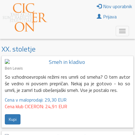
Nov uporabnik
Prijava
XX. stoletje
Smeh in kladivo
Ben Lewis
So vzhodnoevropski režimi res umrli od smeha? O tem avtor
še vedno ni povsem prepričan. Nekaj pa je gotovo - ko so
umrli, je zamrl tudi obešenjaški smeh. Vse je postalo res.
Cena v maloprodaji: 29,30 EUR
Cena klub CICERON: 24,91 EUR
Kupi