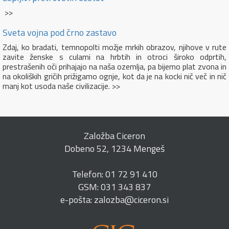
>>
Sveta vojna pod črno zastavo
Zdaj, ko bradati, temnopolti možje mrkih obrazov, njihove v rute
zavite ženske s culami na hrbtih in otroci široko odprtih,
prestrašenih oči prihajajo na naša ozemlja, pa bijemo plat zvona in
na okoliških gričih prižigamo ognje, kot da je na kocki nič več in nič
manj kot usoda naše civilizacije. >>
Založba Ciceron
Dobeno 52, 1234 Mengeš
Telefon: 01 72 91 410
GSM: 031 343 837
e-pošta: zalozba@ciceron.si