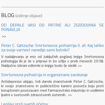
BLOG
(zabnje objave)
OD DEPALE VASI DO PATRIE ALI ZGODOVINA SE
PONAVLJA
>>
Peter C. Gøtzsche: Smrtonosna psihiatrija II. ali Kaj lahko
za svojo varnost naredijo sami bolniki?
V nadaljevanju je eno od zaključnih poglavij knjige Smrtonosna
psihologija (ki je še v pripravi in bo izšlja v prvih mesecih 2018).
Naključno izbrani odlomki iz knjige bodo še sledili. >>
Smrtonosna psihiatrija in organizirano zanikanje
Antidepresivi ubijajo, trdi danski znanstvenik Peter C. Gøtzsche,
ki svojo znanstveno in publicistično kariero posveča boju proti
koruptivnim povezavam med farmacevtsko industrijo in vodilnimi
ljudmi v svetovnih zdravstvenih sistemih. >>
Lepljivi prsti svetih očetov