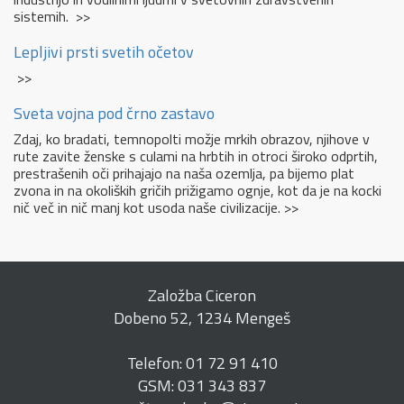
sistemih. >>
Lepljivi prsti svetih očetov
>>
Sveta vojna pod črno zastavo
Zdaj, ko bradati, temnopolti možje mrkih obrazov, njihove v
rute zavite ženske s culami na hrbtih in otroci široko odprtih,
prestrašenih oči prihajajo na naša ozemlja, pa bijemo plat
zvona in na okoliških gričih prižigamo ognje, kot da je na kocki
nič več in nič manj kot usoda naše civilizacije. >>
Založba Ciceron
Dobeno 52, 1234 Mengeš
Telefon: 01 72 91 410
GSM: 031 343 837