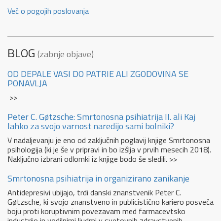
Več o pogojih poslovanja
BLOG
(zabnje objave)
OD DEPALE VASI DO PATRIE ALI ZGODOVINA SE
PONAVLJA
>>
Peter C. Gøtzsche: Smrtonosna psihiatrija II. ali Kaj
lahko za svojo varnost naredijo sami bolniki?
V nadaljevanju je eno od zaključnih poglavij knjige Smrtonosna
psihologija (ki je še v pripravi in bo izšlja v prvih mesecih 2018).
Naključno izbrani odlomki iz knjige bodo še sledili. >>
Smrtonosna psihiatrija in organizirano zanikanje
Antidepresivi ubijajo, trdi danski znanstvenik Peter C.
Gøtzsche, ki svojo znanstveno in publicistično kariero posveča
boju proti koruptivnim povezavam med farmacevtsko
industrijo in vodilnimi ljudmi v svetovnih zdravstvenih