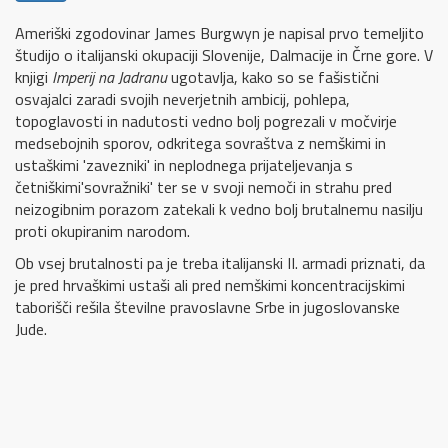
Ameriški zgodovinar James Burgwyn je napisal prvo temeljito
študijo o italijanski okupaciji Slovenije, Dalmacije in Črne gore. V
knjigi
Imperij na Jadranu
ugotavlja, kako so se fašistični
osvajalci zaradi svojih neverjetnih ambicij, pohlepa,
topoglavosti in nadutosti vedno bolj pogrezali v močvirje
medsebojnih sporov, odkritega sovraštva z nemškimi in
ustaškimi 'zavezniki' in neplodnega prijateljevanja s
četniškimi'sovražniki' ter se v svoji nemoči in strahu pred
neizogibnim porazom zatekali k vedno bolj brutalnemu nasilju
proti okupiranim narodom.
Ob vsej brutalnosti pa je treba italijanski II. armadi priznati, da
je pred hrvaškimi ustaši ali pred nemškimi koncentracijskimi
taborišči rešila številne pravoslavne Srbe in jugoslovanske
Jude.