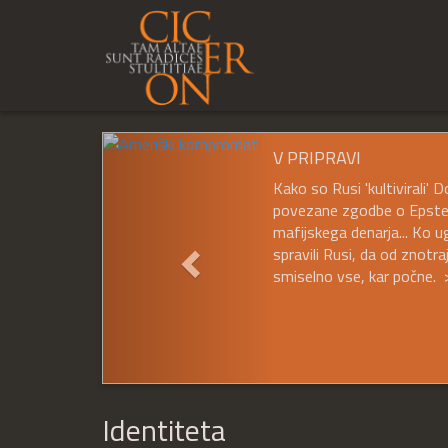
Prejšnji
V PRIPRAVI
Kako so Rusi 'kultivirali'
povezane zgodbe o Epsteinu
mafijskega denarja... Ko u
spravili Rusi, da od znotr
smiselno vse, kar počne. 
Identiteta