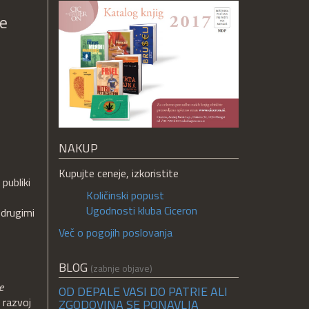
ne
NAKUP
Kupujte ceneje, izkoristite
 publiki
Količinski popust
Ugodnosti kluba Ciceron
 drugimi
Več o pogojih poslovanja
BLOG
(zabnje objave)
e
OD DEPALE VASI DO PATRIE ALI
, razvoj
ZGODOVINA SE PONAVLJA