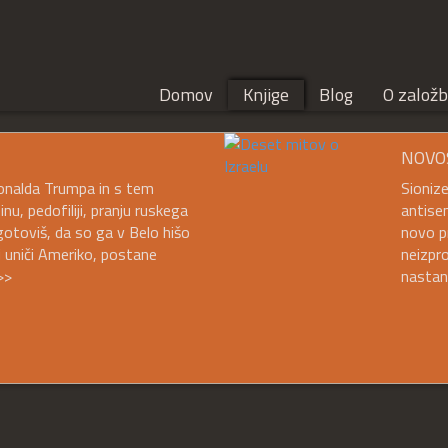
Domov
Knjige
Blog
O založb
NOVO
 Donalda Trumpa in s tem
Sioniz
, pedofiliji, pranju ruskega
antisem
gotoviš, da so ga v Belo hišo
novo pr
aj uniči Ameriko, postane
neizpro
>>
nastan