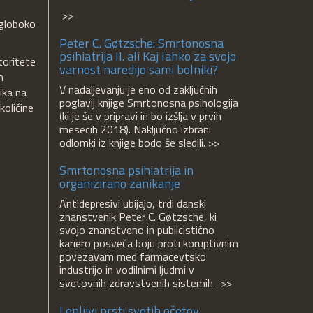
>>
 globoko
Peter C. Gøtzsche: Smrtonosna
psihiatrija II. ali Kaj lahko za svojo
toritete
varnost naredijo sami bolniki?
m
V nadaljevanju je eno od zaključnih
ika na
poglavij knjige Smrtonosna psihologija
količine
(ki je še v pripravi in bo izšlja v prvih
mesecih 2018). Naključno izbrani
odlomki iz knjige bodo še sledili. >>
Smrtonosna psihiatrija in
organizirano zanikanje
Antidepresivi ubijajo, trdi danski
znanstvenik Peter C. Gøtzsche, ki
svojo znanstveno in publicistično
kariero posveča boju proti koruptivnim
povezavam med farmacevtsko
industrijo in vodilnimi ljudmi v
svetovnih zdravstvenih sistemih. >>
Lepljivi prsti svetih očetov