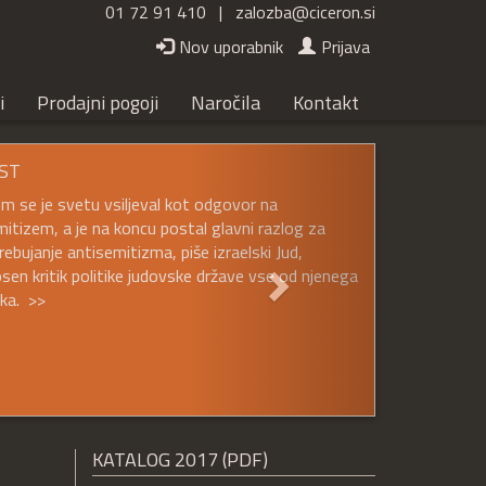
01 72 91 410 |
zalozba@ciceron.si
Nov uporabnik
Prijava
i
Prodajni pogoji
Naročila
Kontakt
Naslednji
ST
em se je svetu vsiljeval kot odgovor na
itizem, a je na koncu postal glavni razlog za
ebujanje antisemitizma, piše izraelski Jud,
sen kritik politike judovske države vse od njenega
ka. >>
KATALOG 2017 (PDF)