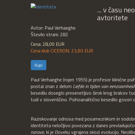
... v času n
avtoritete
Avtor: Paul Verhaeghe
Število strani: 282
Cena: 28,00 EUR
Cena klub CICERON: 23,83 EUR
Kupi
Paul Verhaeghe (rojen 1955) je profesor klinične psihia
postal znan z delom
Liefde in tijden van eenzaamheid
besedilu doseglo presenetljivo širok krog bralcev t
tudi v slovenščino. Psihoanalitično besedilo gov
Raziskovanje odnosa med posameznikom in sodobno
identiteta neločljivo povezana z danes prevladujočo
narave
, ki je človeku vgrajena skozi evolucijo. Neoli