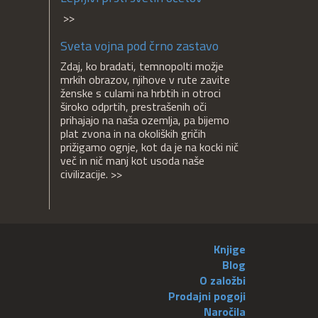
>>
Sveta vojna pod črno zastavo
Zdaj, ko bradati, temnopolti možje
mrkih obrazov, njihove v rute zavite
ženske s culami na hrbtih in otroci
široko odprtih, prestrašenih oči
prihajajo na naša ozemlja, pa bijemo
plat zvona in na okoliških gričih
prižigamo ognje, kot da je na kocki nič
več in nič manj kot usoda naše
civilizacije. >>
Knjige
Blog
O založbi
Prodajni pogoji
Naročila