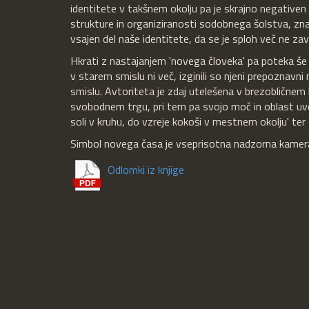
identitete v takšnem okolju pa je skrajno negativen i
strukture in organiziranosti sodobnega šolstva, znan
vsajen del naše identitete, da se je sploh več ne z
Hkrati z nastajanjem 'novega človeka' pa poteka še e
v starem smislu ni več, izginili so njeni prepoznavni no
smislu. Avtoriteta je zdaj utelešena v brezobličnem
svobodnem trgu, pri tem pa svojo moč in oblast uve
soli v kruhu, do vzreje kokoši v mestnem okolju' te
Simbol novega časa je vseprisotna nadzorna kamer
Odlomki iz knjige