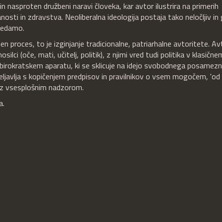
n nasproten družbeni naravi človeka, kar avtor ilustrira na primerih
osti in zdravstva. Neoliberalna ideologija postaja tako neločljiv in
avedamo.
n proces, to je izginjanje tradicionalne, patriarhalne avtoritete. Av
silci (oče, mati, učitelj, politik), z njimi vred tudi politika v klasične
 birokratskem aparatu, ki se sklicuje na idejo svobodnega posamezn
ljavlja s kopičenjem predpisov in pravilnikov o vsem mogočem, 'od 
r z vsesplošnim nadzorom.
a.