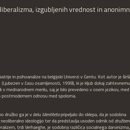
eoliberalizma, izgubljenih vrednost in anonim
trije in psihoanalize na belgijski Univerzi v Gentu. Kot avtor je širši
(Ljubezen v času osamljenosti, 1998), ki je kljub dokaj zahtevnemu
udi v mednarodnem merilu, saj je bilo prevedeno v osem jezikov, med
ori o postmodernem odnosu med spoloma.
 družbo ga je v delu
Identiteta
pripeljalo do sklepa, da je sodobna
 neoliberalno ideologijo ter da predstavlja usoden odmik od
družben
beralizem, trdi Verhaeghe, je sodobna različica socialnega darvinizma