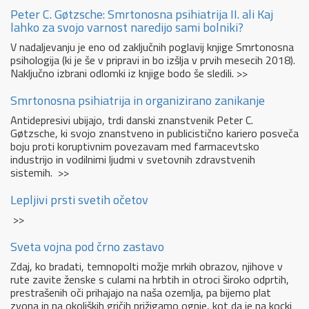
Peter C. Gøtzsche: Smrtonosna psihiatrija II. ali Kaj
lahko za svojo varnost naredijo sami bolniki?
V nadaljevanju je eno od zaključnih poglavij knjige Smrtonosna
psihologija (ki je še v pripravi in bo izšlja v prvih mesecih 2018).
Naključno izbrani odlomki iz knjige bodo še sledili. >>
Smrtonosna psihiatrija in organizirano zanikanje
Antidepresivi ubijajo, trdi danski znanstvenik Peter C.
Gøtzsche, ki svojo znanstveno in publicistično kariero posveča
boju proti koruptivnim povezavam med farmacevtsko
industrijo in vodilnimi ljudmi v svetovnih zdravstvenih
sistemih. >>
Lepljivi prsti svetih očetov
>>
Sveta vojna pod črno zastavo
Zdaj, ko bradati, temnopolti možje mrkih obrazov, njihove v
rute zavite ženske s culami na hrbtih in otroci široko odprtih,
prestrašenih oči prihajajo na naša ozemlja, pa bijemo plat
zvona in na okoliških gričih prižigamo ognje, kot da je na kocki