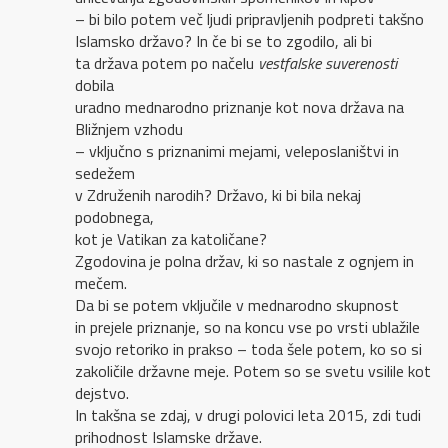
– bi bilo potem več ljudi pripravljenih podpreti takšno
Islamsko državo? In če bi se to zgodilo, ali bi
ta država potem po načelu
vestfalske suverenosti
dobila
uradno mednarodno priznanje kot nova država na
Bližnjem vzhodu
– vključno s priznanimi mejami, veleposlaništvi in
sedežem
v Združenih narodih? Državo, ki bi bila nekaj
podobnega,
kot je Vatikan za katoličane?
Zgodovina je polna držav, ki so nastale z ognjem in
mečem.
Da bi se potem vključile v mednarodno skupnost
in prejele priznanje, so na koncu vse po vrsti ublažile
svojo retoriko in prakso – toda šele potem, ko so si
zakoličile državne meje. Potem so se svetu vsilile kot
dejstvo.
In takšna se zdaj, v drugi polovici leta 2015, zdi tudi
prihodnost Islamske države.