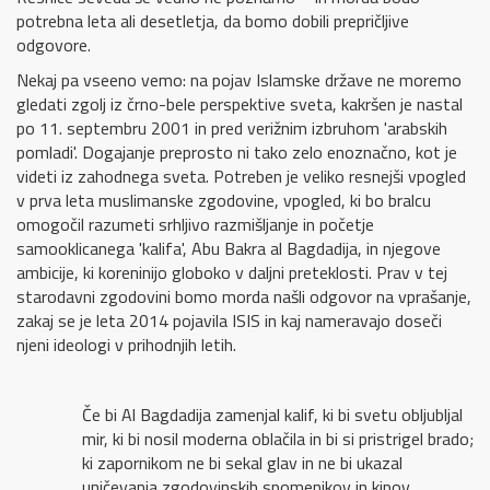
potrebna leta ali desetletja, da bomo dobili prepričljive
odgovore.
Nekaj pa vseeno vemo: na pojav Islamske države ne moremo
gledati zgolj iz črno-bele perspektive sveta, kakršen je nastal
po 11. septembru 2001 in pred verižnim izbruhom 'arabskih
pomladi'. Dogajanje preprosto ni tako zelo enoznačno, kot je
videti iz zahodnega sveta. Potreben je veliko resnejši vpogled
v prva leta muslimanske zgodovine, vpogled, ki bo bralcu
omogočil razumeti srhljivo razmišljanje in početje
samooklicanega 'kalifa', Abu Bakra al Bagdadija, in njegove
ambicije, ki koreninijo globoko v daljni preteklosti. Prav v tej
starodavni zgodovini bomo morda našli odgovor na vprašanje,
zakaj se je leta 2014 pojavila ISIS in kaj nameravajo doseči
njeni ideologi v prihodnjih letih.
Če bi Al Bagdadija zamenjal kalif, ki bi svetu obljubljal
mir, ki bi nosil moderna oblačila in bi si pristrigel brado;
ki zapornikom ne bi sekal glav in ne bi ukazal
uničevanja zgodovinskih spomenikov in kipov