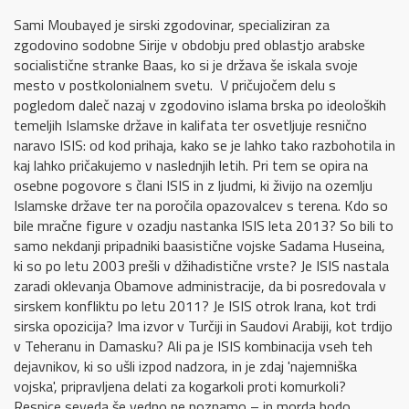
Sami Moubayed je sirski zgodovinar, specializiran za
zgodovino sodobne Sirije v obdobju pred oblastjo arabske
socialistične stranke Baas, ko si je država še iskala svoje
mesto v postkolonialnem svetu. V pričujočem delu s
pogledom daleč nazaj v zgodovino islama brska po ideoloških
temeljih Islamske države in kalifata ter osvetljuje resnično
naravo ISIS: od kod prihaja, kako se je lahko tako razbohotila in
kaj lahko pričakujemo v naslednjih letih. Pri tem se opira na
osebne pogovore s člani ISIS in z ljudmi, ki živijo na ozemlju
Islamske države ter na poročila opazovalcev s terena. Kdo so
bile mračne figure v ozadju nastanka ISIS leta 2013? So bili to
samo nekdanji pripadniki baasistične vojske Sadama Huseina,
ki so po letu 2003 prešli v džihadistične vrste? Je ISIS nastala
zaradi oklevanja Obamove administracije, da bi posredovala v
sirskem konfliktu po letu 2011? Je ISIS otrok Irana, kot trdi
sirska opozicija? Ima izvor v Turčiji in Saudovi Arabiji, kot trdijo
v Teheranu in Damasku? Ali pa je ISIS kombinacija vseh teh
dejavnikov, ki so ušli izpod nadzora, in je zdaj 'najemniška
vojska', pripravljena delati za kogarkoli proti komurkoli?
Resnice seveda še vedno ne poznamo – in morda bodo